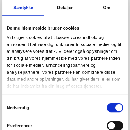
gode grunde til, at det stadig kan være en værdifuld
Samtykke
Detaljer
Om
investering for din virksomhed. Det kan du læse mere
om
her.
Denne hjemmeside bruger cookies
Louise Klüwer
, Sustainability Lead hos IMPACT, har i
Vi bruger cookies til at tilpasse vores indhold og
det seneste år arbejdet strategisk på at integrere ESG i
annoncer, til at vise dig funktioner til sociale medier og til
virksomhedens kerneforretning. Hendes hovedopgave
at analysere vores trafik. Vi deler også oplysninger om
har været at skabe en sammenhængende og
din brug af vores hjemmeside med vores partnere inden
strategisk tilgang til ESG med et skarpt fokus på både
for sociale medier, annonceringspartnere og
interne processer og kundeløsninger.
analysepartnere. Vores partnere kan kombinere disse
data med andre oplysninger, du har givet dem, eller som
IMPACT Commerce har defineret seks strategiske
de har indsamlet fra din brug af deres tjenester.
sustainability services, som du kan læse mere om
her
.
Samtykkevalg
Nødvendig
Udfordringen
Præferencer