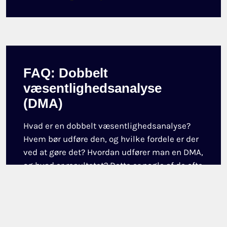
FAQ: Dobbelt
væsentlighedsanalyse
(DMA)
Hvad er en dobbelt væsentlighedsanalyse?
Hvem bør udføre den, og hvilke fordele er der
ved at gøre det? Hvordan udfører man en DMA,
og hvad er resultatet? Dette er nogle af de ofte
stillede spørgsmål, vi møder omkring dobbelt
væsentlighedsanalysen, og som du kan blive
klogere på her.