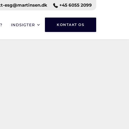
t-esg@martinsen.dk
+45 6055 2099
?
INDSIGTER
KONTAKT OS