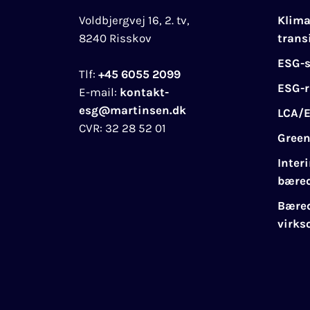
Voldbjergvej 16, 2. tv,
Klim
8240 Risskov
trans
ESG-s
Tlf:
+45 6055 2099
ESG-r
E-mail:
kontakt-
esg@martinsen.dk
LCA/
CVR:
32 28 52 01
Green
Inter
bæred
Bæred
virk