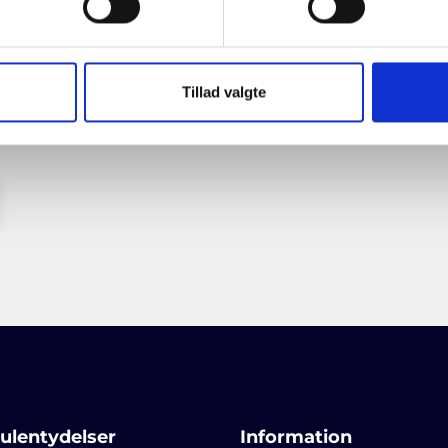
Tillad valgte
Consent
*
e emails fra
Jeg accepterer
privatliv
ulentydelser
Information