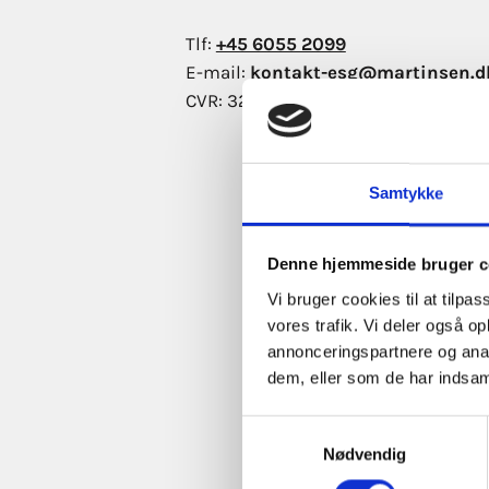
Tlf:
+45 6055 2099
E-mail:
kontakt-esg@martinsen.d
CVR:
32 28 52 01
Bliv kontaktet af 
Fornavn
*
Samtykke
Denne hjemmeside bruger c
Virksomhed
*
Vi bruger cookies til at tilpas
vores trafik. Vi deler også 
E-
annonceringspartnere og anal
mail
*
dem, eller som de har indsaml
Besked
Samtykkevalg
Nødvendig