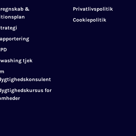
aregnskab &
Privatlivspolitik
itionsplan
Cookiepolitik
trategi
apportering
EPD
washing tjek
im
ygtighedskonsulent
ygtighedskursus for
somheder