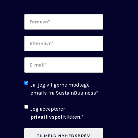
Fornavn
*
Efternavn
*
E-
mail
*
Newsletter
Ja, jeg vil gerne modtage
consent
*
emails fra SustainBusiness
*
Consent
*
Jeg accepterer
privatlivspolitikken
.
*