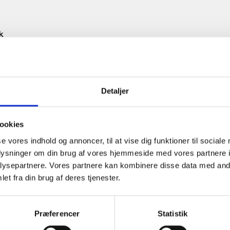
k
os
Efternavn
*
Detaljer
ookies
se vores indhold og annoncer, til at vise dig funktioner til sociale
oplysninger om din brug af vores hjemmeside med vores partnere i
Telefonnummer
ysepartnere. Vores partnere kan kombinere disse data med andr
et fra din brug af deres tjenester.
Præferencer
Statistik