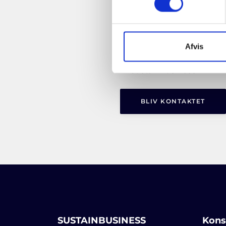
Afvis
Subscribe
Ja, jeg vil gerne modtag
to
SustainBusiness
newsletter
SUSTAINBUSINESS
Kons