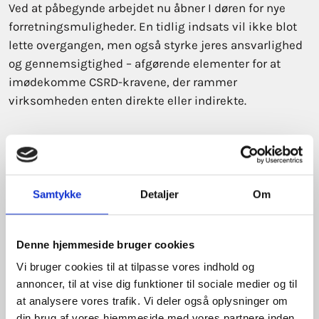
Ved at påbegynde arbejdet nu åbner I døren for nye
forretningsmuligheder. En tidlig indsats vil ikke blot
lette overgangen, men også styrke jeres ansvarlighed
og gennemsigtighed – afgørende elementer for at
imødekomme CSRD-kravene, der rammer
virksomheden enten direkte eller indirekte.
Dette arbejde, herunder due diligence, vil opbygge
tillid hos jeres interessenter og styrke jeres
virksomheds omdømme som en ansvarlig aktør.
Samtykke
Detaljer
Om
Samtidig styrker det jeres konkurrenceevne, idet I kan
imødekomme den stigende efterspørgsel efter ESG-
data fra B2B-kunder og innovere nye produkter og
Denne hjemmeside bruger cookies
tjenester med fokus på bæredygtighed til B2C-kunder.
Vi bruger cookies til at tilpasse vores indhold og
annoncer, til at vise dig funktioner til sociale medier og til
Ved at have styr på jeres påvirkninger i aktiviteter og
at analysere vores trafik. Vi deler også oplysninger om
værdikæde kan I som SMV demonstrere en modenhed
din brug af vores hjemmeside med vores partnere inden