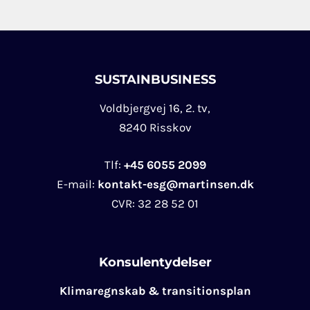
t
t
*
o
n
e
SUSTAINBUSINESS
w
s
Voldbjergvej 16, 2. tv,
l
8240 Risskov
e
t
Tlf:
+45 6055 2099
t
E-mail:
kontakt-esg@martinsen.dk
e
CVR:
32 28 52 01
r
Konsulentydelser
Klimaregnskab & transitionsplan