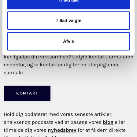
rammer jeres virksomhed?
Hos SustainBusiness er vi dedikerede i at støtte
Tillad valgte
virksomheder i at skabe reel forandring og
kommerciel succes gennem dobbelt
væsentlighedsanalyse, strategi, rapportering og
Afvis
uddannelse. Ønsker du at høre mere om, hvordan vi
kan hjælpe din virksomhed? Udfyld kontaktformularen
nedenfor, og vi kontakter dig for en uforpligtende
samtale.
KONTAKT
Hold dig opdateret med vores seneste artikler,
analyser og podcasts ved at besøge vores
blog
eller
tilmelde dig vores
nyhedsbrev
for at få dem direkte