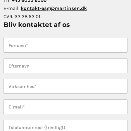
Tlf:
+45 6055 2099
E-mail:
kontakt-esg@martinsen.dk
CVR:
32 28 52 01
Bliv kontaktet af os
F
o
r
E
n
f
a
t
v
V
e
n
i
r
*
r
n
E
k
a
-
s
v
m
o
T
n
a