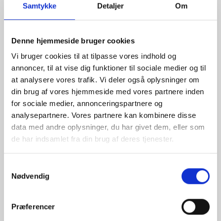
Samtykke
Detaljer
Om
Denne hjemmeside bruger cookies
Vi bruger cookies til at tilpasse vores indhold og
annoncer, til at vise dig funktioner til sociale medier og til
at analysere vores trafik. Vi deler også oplysninger om
din brug af vores hjemmeside med vores partnere inden
for sociale medier, annonceringspartnere og
analysepartnere. Vores partnere kan kombinere disse
ESG, Omnibus og revisorens
data med andre oplysninger, du har givet dem, eller som
ansvar i den grønne omstilling
de har indsamlet fra din brug af deres tjenester.
ESG omformer hele erhvervslivet, men få
brancher mærker det så stærkt som
Samtykkevalg
Nødvendig
revisorerne. Det skaber både nye krav og store
forretningsmuligheder.
Præferencer
Gennem podcasten stiller eksperter skarpt på