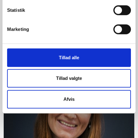
revisorens og den økonomiansvarliges rolle i
Statistik
den grønne omstilling og klæder branchen på
til at navigere i de nye ESG-krav og
Marketing
bæredygtighedsudfordringer.
Lyt til podcasten her
Tillad alle
Tillad valgte
Afvis