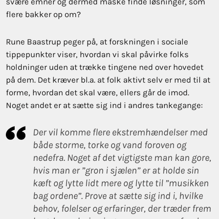
svære emner og dermed måske finde løsninger, som
flere bakker op om?
Rune Baastrup peger på, at forskningen i sociale
tippepunkter viser, hvordan vi skal påvirke folks
holdninger uden at trække tingene ned over hovedet
på dem. Det kræver bl.a. at folk aktivt selv er med til at
forme, hvordan det skal være, ellers går de imod.
Noget andet er at sætte sig ind i andres tankegange:
Der vil komme flere ekstremhændelser med
både storme, tørke og vand foroven og
nedefra. Noget af det vigtigste man kan gøre,
hvis man er ”grøn i sjælen” er at holde sin
kæft og lytte lidt mere og lytte til ”musikken
bag ordene”. Prøve at sætte sig ind i, hvilke
behov, følelser og erfaringer, der træder frem