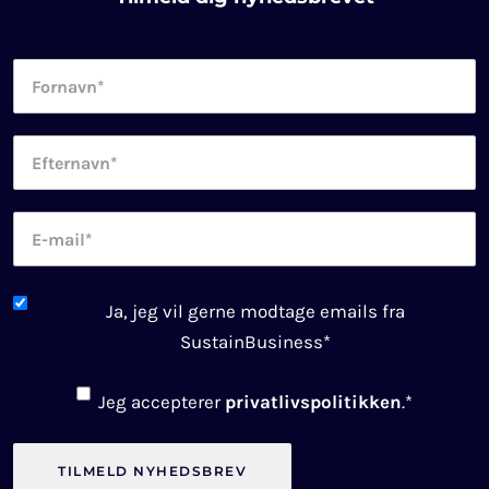
Fornavn
*
Efternavn
*
E-
mail
*
Newsletter
Ja, jeg vil gerne modtage emails fra
consent
*
SustainBusiness
*
Consent
*
Jeg accepterer
privatlivspolitikken
.
*