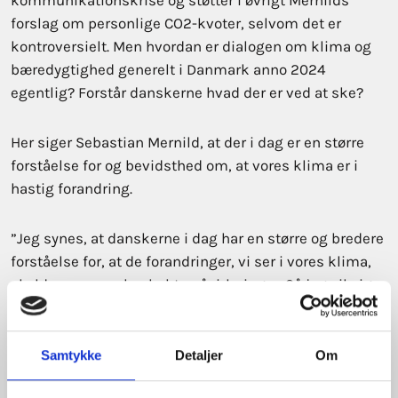
kommunikationskrise og støtter i øvrigt Mernilds
forslag om personlige CO2-kvoter, selvom det er
kontroversielt. Men hvordan er dialogen om klima og
bæredygtighed generelt i Danmark anno 2024
egentlig? Forstår danskerne hvad der er ved at ske?
Her siger Sebastian Mernild, at der i dag er en større
forståelse for og bevidsthed om, at vores klima er i
hastig forandring.
”Jeg synes, at danskerne i dag har en større og bredere
forståelse for, at de forandringer, vi ser i vores klima,
skyldes menneskeskabte påvirkninger. Så jeg vil sige
trods alt, at debatten om klimaet er blevet nemmere,
fordi alle langt hen ad vejen forstår årsager og
mekanismer til hvorfor vores klima er i forandring,
Samtykke
Detaljer
Om
afslutter Mernild.