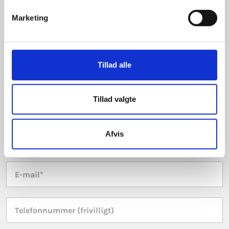
E-mail:
kontakt-esg@martinsen.dk
CVR:
32 28 52 01
Marketing
Bliv kontaktet af os
Fornavn
*
Tillad alle
Efternavn
*
Tillad valgte
Virksomhed
*
Afvis
E-
mail
*
Telefonnummer