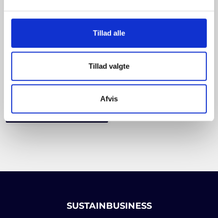
Tillad alle
Subscribe
Ja, jeg vil gerne modtage emails fra
to
SustainBusiness
newsletter
Tillad valgte
Consent
*
Jeg accepterer
privatlivspolitikken
.
*
Afvis
SUSTAINBUSINESS