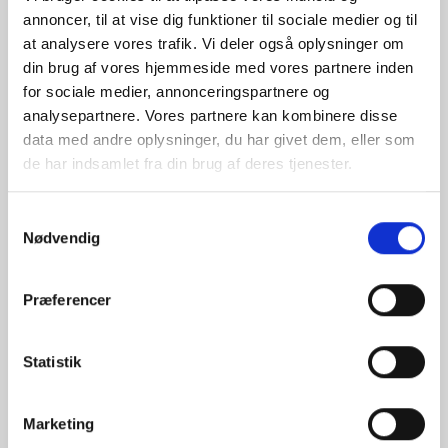
Fornavn
*
annoncer, til at vise dig funktioner til sociale medier og til
at analysere vores trafik. Vi deler også oplysninger om
din brug af vores hjemmeside med vores partnere inden
Efternavn
*
for sociale medier, annonceringspartnere og
analysepartnere. Vores partnere kan kombinere disse
data med andre oplysninger, du har givet dem, eller som
Virksomhed
*
de har indsamlet fra din brug af deres tjenester.
E-
Samtykkevalg
Nødvendig
mail
*
Telefonnummer
Præferencer
Besked
Statistik
Marketing