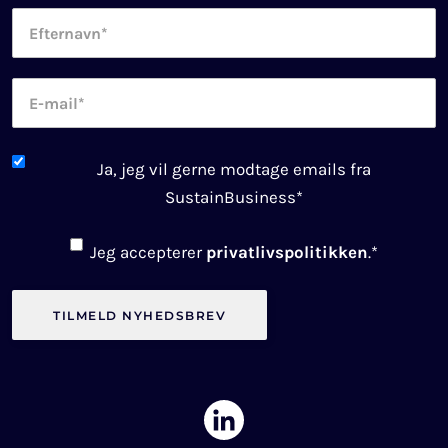
Efternavn
*
E-
mail
*
Newsletter
Ja, jeg vil gerne modtage emails fra
consent
*
SustainBusiness
*
Consent
*
Jeg accepterer
privatlivspolitikken
.
*