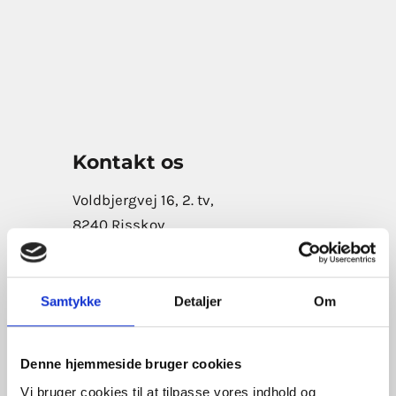
Kontakt os
Voldbjergvej 16, 2. tv,
8240 Risskov
Tlf:
+45 6055 2099
E-mail:
kontakt-esg@martinsen.dk
Samtykke
Detaljer
Om
CVR:
32 28 52 01
Bliv kontaktet af os
Denne hjemmeside bruger cookies
Vi bruger cookies til at tilpasse vores indhold og