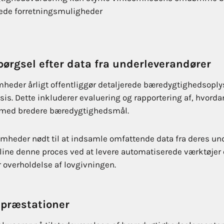
øgede forretningsmuligheder
pørgsel efter data fra underleverandører
omheder årligt offentliggør detaljerede bæredygtighedsopl
is. Dette inkluderer evaluering og rapportering af, hvorda
 med bredere bæredygtighedsmål.
somheder nødt til at indsamle omfattende data fra deres un
line denne proces ved at levere automatiserede værktøjer 
er overholdelse af lovgivningen.
præstationer