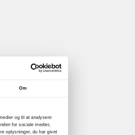
Om
og
s WoodUpp
rdige emissionsdata og har
 medier og til at analysere
ness, fået udarbejdet en
nden for sociale medier,
aredeklaration (EPD) for
e oplysninger, du har givet