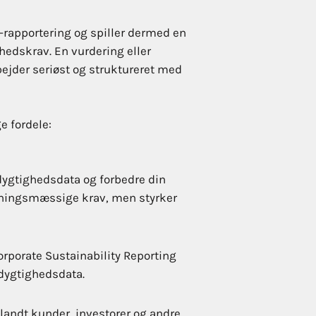
-rapportering og spiller dermed en
hedskrav. En vurdering eller
bejder seriøst og struktureret med
e fordele:
dygtighedsdata og forbedre din
ivningsmæssige krav, men styrker
orporate Sustainability Reporting
redygtighedsdata.
ndt kunder, investorer og andre