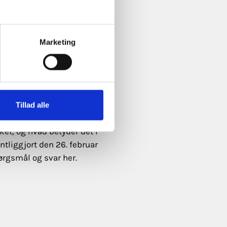
Marketing
tyder det for dig?
 for virksomheder med en ny
redygtighedsrapporteringen
Tillad alle
ing Directive (CSRD). Hvad
ket, og hvad betyder det i
ntliggjort den 26. februar
ørgsmål og svar her.