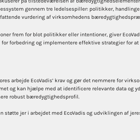
fokuserer på tilstedeværelsen af bæredygtighedselementer,
ystem gennem tre ledelsespiller: politikker, handlinger o
omfattende vurdering af virksomhedens bæredygtighedspræ
oner frem for blot politikker eller intentioner, giver EcoV
 for forbedring og implementere effektive strategier for 
res arbejde EcoVadis’ krav og gør det nemmere for virksomh
et og kan hjælpe med at identificere relevante data og yd
ere robust bæredygtighedsprofil.
an støtte jer i arbejdet med EcoVadis og udviklingen af jer