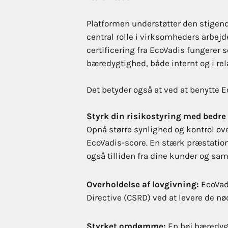
Platformen understøtter den stigend
central rolle i virksomheders arbejd
certificering fra EcoVadis fungerer
bæredygtighed, både internt og i rel
Det betyder også at ved at benytte 
Styrk din risikostyring med bedr
Opnå større synlighed og kontrol ov
EcoVadis-score. En stærk præstation
også tilliden fra dine kunder og sa
Overholdelse af lovgivning:
EcoVadi
Directive (CSRD) ved at levere de n
Styrket omdømme:
En høj bæredyg