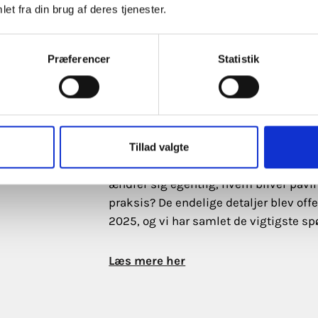
et fra din brug af deres tjenester.
Læs kundecasen her
Præferencer
Statistik
Omnibuspakken – Hvad be
EU-Kommissionen vil gøre det lettere
omnibuspakke, der bl.a. forenkler bæ
Tillad valgte
under Corporate Sustainability Report
ændrer sig egentlig, hvem bliver påvir
praksis? De endelige detaljer blev offe
2025, og vi har samlet de vigtigste sp
Læs mere her