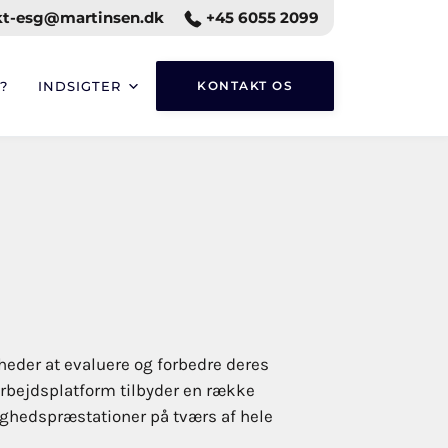
t-esg@martinsen.dk
+45 6055 2099
?
INDSIGTER
KONTAKT OS
heder at evaluere og forbedre deres
rbejdsplatform tilbyder en række
ighedspræstationer på tværs af hele