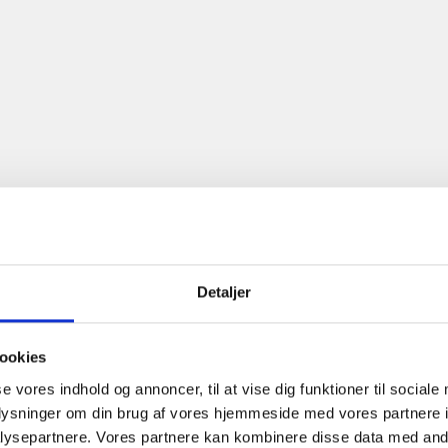
Detaljer
Kundecase: LCA-analyse 
miljødokumentation ho
ookies
WoodUpp sikrer nem adgang til trovæ
se vores indhold og annoncer, til at vise dig funktioner til sociale
derfor, i samarbejde med SustainBusi
oplysninger om din brug af vores hjemmeside med vores partnere i
livscyklusvurdering (LCA) og en miljøv
ysepartnere. Vores partnere kan kombinere disse data med andr
deres produkter.