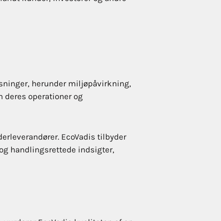
ysninger, herunder miljøpåvirkning,
n deres operationer og
derleverandører. EcoVadis tilbyder
og handlingsrettede indsigter,