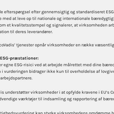
e efterspørgsel efter gennemsigtig og standardiseret ESG
e med at leve op til nationale og internationale bæredygtig
 som et kvalitetsstempel og signalerer, at virksomheden ar
ation til deres leverandører.
EcoVadis’ tjenester opnår virksomheder en række væsentlig
e ESG-præstationer:
er egne ESG-risici ved at arbejde målrettet med dine bære
 i vurderingen bidrager ikke kun til overholdelse af lovg
marbejdspartnere.
s understøtter virksomheder i at opfylde kravene i EU’s C
ødvendige værktøjer til indsamling og rapportering af bæ
tighedsvurdering kan styrke virksomhedens omdømme bla