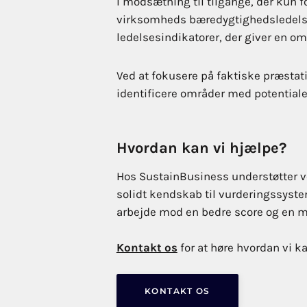
I modsætning til tilgange, der kun 
virksomheds bæredygtighedsledelsess
ledelsesindikatorer, der giver en 
Ved at fokusere på faktiske præstati
identificere områder med potentiale
Hvordan kan vi hjælpe?
Hos SustainBusiness understøtter vo
solidt kendskab til vurderingssystem
arbejde mod en bedre score og en m
Kontakt os
for at høre hvordan vi k
KONTAKT OS