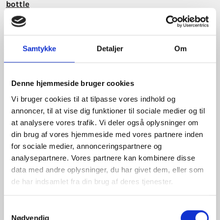
bottle
• Lab21st:
www.lab21st.com/
• Walmart:
www.walmart.com/
• ASDA refill pilot (previously part of Walmart):
Samtykke
Detaljer
Om
corporate.asda.com/newsroom/2022/1…-cheaper-
prices
• Waitrose Unpacked:
Denne hjemmeside bruger cookies
www.waitrose.com/ecom/content/sus…
Vi bruger cookies til at tilpasse vores indhold og
ng%20up%20liquid
.
annoncer, til at vise dig funktioner til sociale medier og til
• Unilever Reuse, Refill, Rethink:
at analysere vores trafik. Vi deler også oplysninger om
www.unilever.com/news/news-search…reuse-
din brug af vores hjemmeside med vores partnere inden
continues/
for sociale medier, annonceringspartnere og
analysepartnere. Vores partnere kan kombinere disse
Nysgerrig på bæredygtighed, praktik og
data med andre oplysninger, du har givet dem, eller som
implementering?
de har indsamlet fra din brug af deres tjenester.
Samtykkevalg
KONTAKT SUSTAINBUSINESS
Nødvendig