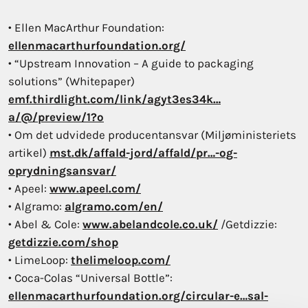
• Ellen MacArthur Foundation:
ellenmacarthurfoundation.org/
• “Upstream Innovation – A guide to packaging
solutions” (Whitepaper)
emf.thirdlight.com/link/agyt3es34k…
a/@/preview/1?o
• Om det udvidede producentansvar (Miljøministeriets
artikel)
mst.dk/affald-jord/affald/pr…-og-
oprydningsansvar/
• Apeel:
www.apeel.com/
• Algramo:
algramo.com/en/
• Abel & Cole:
www.abelandcole.co.uk/
/Getdizzie:
getdizzie.com/shop
• LimeLoop:
thelimeloop.com/
• Coca-Colas “Universal Bottle”:
ellenmacarthurfoundation.org/circular-e…sal-