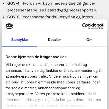
GOV-4
: Hvordan virksomhedens due diligence-
processer afspejles i bæredygtighedsrapporten.
GOV-5
: Processerne for risikostyring og intern
kontrol i forbindelse med
bæredygtighedsrapportering, herunder de vigtigste
risici, afbødningsstrategier og hvordan disse
Samtykke
Detaljer
Om
integreres i interne funktioner.
Denne hjemmeside bruger cookies
Vi bruger cookies til at tilpasse vores indhold og
Da
ESRS 2
er obligatorisk, og solid governance er
annoncer, til at vise dig funktioner til sociale medier og til
at analysere vores trafik. Vi deler også oplysninger om
grundlaget for implementeringen af handlingsplanen,
din brug af vores hjemmeside med vores partnere inden
er det en god idé at begynde at arbejde på at lukke
for sociale medier, annonceringspartnere og
disse gabs.
analysepartnere. Vores partnere kan kombinere disse
data med andre oplysninger, du har givet dem, eller som
For at styrke din governance-struktur kan du
de har indsamlet fra din brug af deres tjenester.