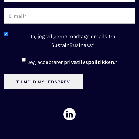
E-
mail
*
Newsletter
Ja, jeg vil gerne modtage emails fra
consent
*
SustainBusiness
*
Consent
*
Jeg accepterer
privatlivspolitikken
.
*