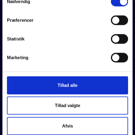
Nødvendig
Tlf:
+45 6055 2099
Præferencer
E-mail:
kontakt-esg@martinsen.dk
CVR:
32 28 52 01
Statistik
Konsulentydelser
Marketing
Klimaregnskab & transitionsplan
ESG-strategi
Tillad alle
ESG-rapportering
LCA/EPD
Tillad valgte
Greenwashing tjek
Interim bæredygtighedskonsulent
Afvis