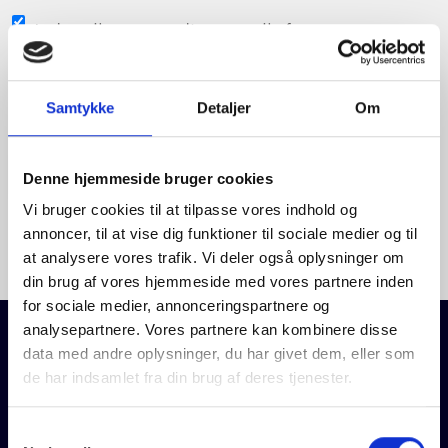
Subscribe
Ja, jeg vil gerne modtage emails fra
to
SustainBusiness
newsletter
Consent
*
Samtykke
Detaljer
Om
Jeg accepterer
privatlivspolitikken
.
*
Denne hjemmeside bruger cookies
Vi bruger cookies til at tilpasse vores indhold og
annoncer, til at vise dig funktioner til sociale medier og til
at analysere vores trafik. Vi deler også oplysninger om
din brug af vores hjemmeside med vores partnere inden
for sociale medier, annonceringspartnere og
analysepartnere. Vores partnere kan kombinere disse
data med andre oplysninger, du har givet dem, eller som
SUSTAINBUSINESS
de har indsamlet fra din brug af deres tjenester.
Voldbjergvej 16, 2. tv,
Samtykkevalg
8240 Risskov